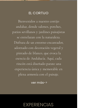
EL CORTIJO
Bienvenidos a nuestro cortijo
andaluz, donde salones, porches,
patios sevillanos y jardines paisajistas
se entrelazan con la naturaleza.
Disfruta de un entorno encantador,
adornado con decoración vegetal y
pintado de blanco, que evoca la
esencia de Andalucía. Aquí, cada
rincón está diseñado parate una
experiencia única y memorable en
plena armonía con el paisaje.
ver más->
EXPERIENCIAS