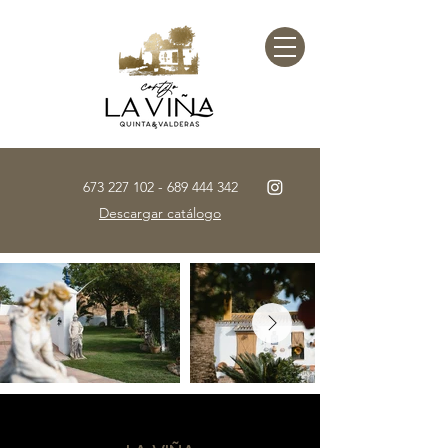
673 227 102 - 689 444
342
Descargar catálogo