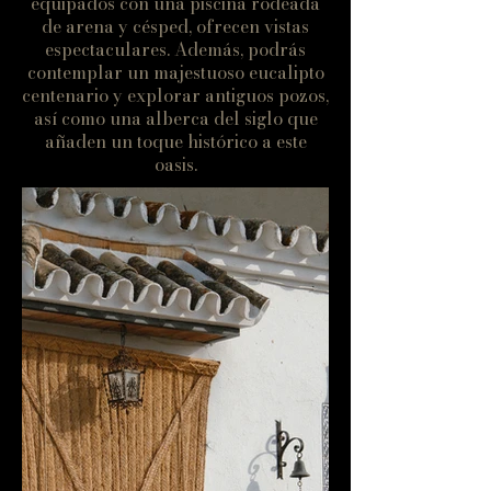
equipados con una piscina rodeada
de arena y césped, ofrecen vistas
espectaculares. Además, podrás
contemplar un majestuoso eucalipto
centenario y explorar antiguos pozos,
así como una alberca del siglo que
añaden un toque histórico a este
oasis.