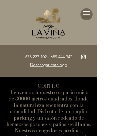
673 227 102 - 689 444
342
Descargar catálogo
CORTIJO
Bienvenido a nuestro espacio único
de 30000 metros cuadrados, donde
la naturaleza encuentra con la
comodidad. Disfruta de un amplio
parking y un salón rodeado de
hermosos porches y patios sevillanos.
Nuestros acogedores jardines,